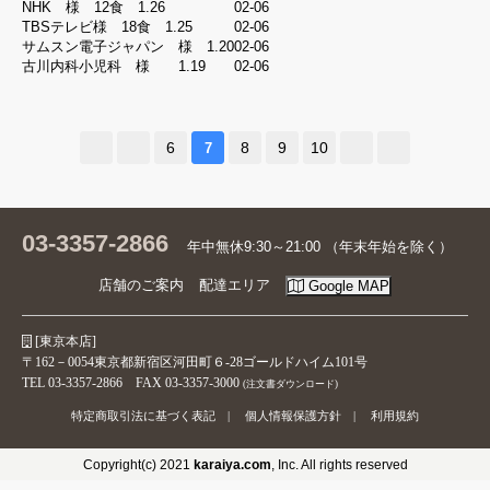
NHK 様 12食 1.26
02-06
イ
TBSテレビ様 18食 1.25
02-06
ン
サムスン電子ジャパン 様 1.20
02-06
古川内科小児科 様 1.19
02-06
Facebook
Google
6
8
9
10
7
LINE
ゲ
03-3357-2866
年中無休9:30～21:00 （年末年始を除く）
ス
ト
店舗のご案内
配達エリア
Google MAP
注
文
照
[東京本店]
会
〒162－0054東京都新宿区河田町６-28ゴールドハイム101号
TEL 03-3357-2866 FAX 03-3357-3000
(注文書ダウンロード)
特定商取引法に基づく表記
|
個人情報保護方針
|
利用規約
確
認
Copyright(c) 2021
karaiya.com
, Inc. All rights reserved