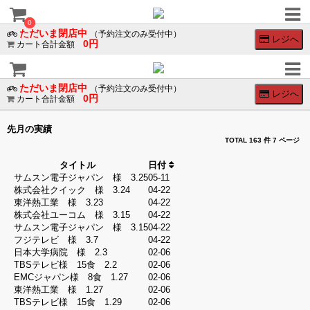
×
×
0
0
ただいま閉店中
（予約注文のみ受付中）
レジへ
0円
カート合計金額
会
員
ロ
ただいま閉店中
（予約注文のみ受付中）
レジへ
0円
グ
カート合計金額
イ
ン
先月の実績
ログイン
TOTAL 163 件
7 ページ
会員登録
タイトル
日付
サムスン電子ジャパン 様 3.25
05-11
株式会社クイック 様 3.24
04-22
SNS
東洋熱工業 様 3.23
04-22
の
株式会社ユーコム 様 3.15
04-22
ア
サムスン電子ジャパン 様 3.15
04-22
カ
フジテレビ 様 3.7
04-22
ウ
日本大学病院 様 2.3
02-06
ン
TBSテレビ様 15食 2.2
02-06
ト
EMCジャパン様 8食 1.27
02-06
で
東洋熱工業 様 1.27
02-06
ロ
TBSテレビ様 15食 1.29
02-06
グ