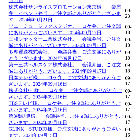
月21日
0円
株式会社サンライズプロモーション東京様。 楽屋
09-
弁、イベント弁当、ご注文誠にありがとうございま
23
カ
す。2024年09月21日
ー
ソニーミュージックスタジオ。 ロケ弁、ご注文誠
09-
18
にありがとうございます。2024年09月17日
ト
三和シヤッター工業株式会社。 会議弁当、ご注文
09-
の
18
誠にありがとうございます。2024年09月17日
商
多摩運送株式会社。 会議弁当、ご注文誠にありが
09-
品
18
とうございます。2024年09月17日
第一三共ヘルスケア株式会社。 会議弁当、ご注文
09-
18
誠にありがとうございます。2024年09月17日
日本テレビ様。 ロケ弁、ご注文誠にありがとうご
09-
カ
17
ざいます。2024年09月16日
ー
株式会社G1様。 ロケ弁、ご注文誠にありがとうご
09-
ト
17
ざいます。2024年09月16日
に
TBSテレビ様。 ロケ弁、ご注文誠にありがとうご
09-
商
17
ざいます。2024年09月16日
品
第3機動隊様。 会議弁当、ご注文誠にありがとうご
09-
が
17
ざいます。2024年09月16日
あ
GLINK STUDIO様。ご注文誠にありがとうござい
09-
り
16
ます。2024年09月15日