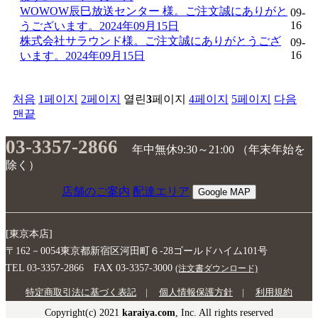
ま
WOWOW辰巳放送センター 様。ご注文誠にありがと
09-
せ
16
うございます。2024年09月15日
ん。
株式会社サラウンド様。ご注文誠にありがとうござ
09-
16
います。2024年09月15日
처음
1
페이지
2
페이지
열린
3
페이지
4
페이지
5
페이지
다음
맨끝
03-3357-2866
年中無休9:30～21:00 （年末年始を
除く）
店舗のご案内
配達エリア
Google MAP
[東京本店]
〒162－0054東京都新宿区河田町６-28ゴールドハイム101号
TEL 03-3357-2866 FAX 03-3357-3000
(注文書ダウンロード)
特定商取引法に基づく表記
|
個人情報保護方針
|
利用規約
Copyright(c) 2021
karaiya.com
, Inc. All rights reserved