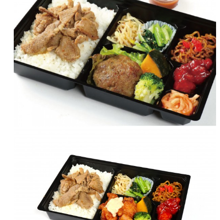
ア
カ
ウ
ン
ト
で
ロ
グ
イ
ン
Facebook
Google
LINE
ゲ