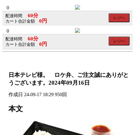
×
×
0
60分
配達時間
レジへ
0円
カート合計金額
0
会
60分
配達時間
レジへ
員
0円
カート合計金額
ロ
グ
イ
日本テレビ様。 ロケ弁、ご注文誠にありがと
ン
うございます。2024年09月16日
作成日
24-09-17 18:29
950回
ログイン
本文
会員登録
SNS
の