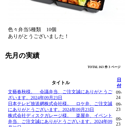
ス
ト
注
文
照
色々弁当5種類 10個
会
ありがとうございました！
先月の実績
確
認
TOTAL 163 件
3 ページ
今注
文す
日
タイトル
60分
ると
付
到着
文藝春秋様。 会議弁当、ご注文誠にありがとうご
09-
まで
24
ざいます。2024年09月23日
日本テレビ放送網株式会社様。 ロケ弁、ご注文誠
09-
合計
23
にありがとうございます。2024年09月23日
金
株式会社ディスクガレージ様。 楽屋弁、イベント
レジへ進む
09-
額：
弁当、ご注文誠にありがとうございます。2024年09
23