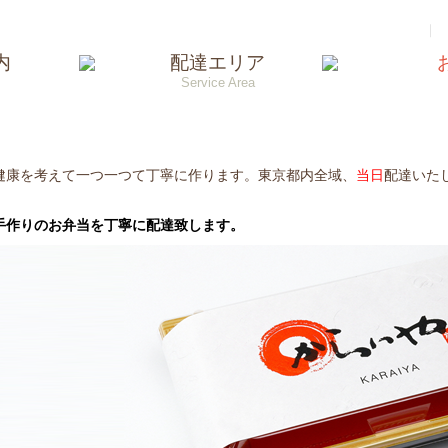
今注文すると到着まで：
ただいま閉店中
（新宿区基準）
｜
内
配達エリア
Service Area
間をお休みさせていただきます。
営業致します！
間をお休みさせていただきます。
手作りのお弁当を丁寧に配達致します。
健康を考えて一つ一つて丁寧に作ります。東京都内全域、
当日
配達いた