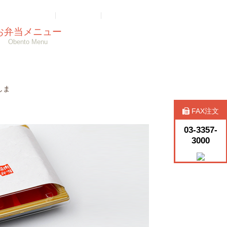
ゲスト注文照会
｜
ログイン
｜
会員登録
お弁当メニュー
Obento Menu
カートを見る (0)
FAX注文
しま
03-3357-
3000