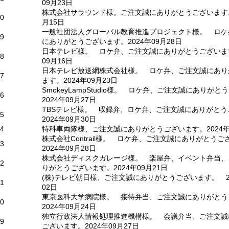
09月23日
株式会社サラウンド様。ご注文誠にありがとうございます。2
0
月15日
一般社団法人グローバル教育推進プロジェクト様。 ロケ
9
にありがとうございます。2024年09月28日
日本テレビ様。 ロケ弁、ご注文誠にありがとうございます
8
09月16日
日本テレビ放送網株式会社様。 ロケ弁、ご注文誠にあり
7
ます。2024年09月23日
SmokeyLampStudio様。 ロケ弁、ご注文誠にありが
6
2024年09月27日
TBSテレビ様。 収録弁、ロケ弁、ご注文誠にありがとう
5
2024年09月30日
4
特科車両隊様、ご注文誠にありがとうございます。2024年0
株式会社Contrail様。 ロケ弁、ご注文誠にありがとうご
3
2024年09月28日
株式会社ディスクガレージ様。 楽屋弁、イベント弁当、
2
りがとうございます。2024年09月21日
(株)テレビ朝日様、ご注文誠にありがとうございます。 20
1
02日
東京医科大学病院様。 接待弁当、ご注文誠にありがとう
0
2024年09月24日
独立行政法人情報処理推進機構様。 会議弁当、ご注文誠
9
ございます。2024年09月27日