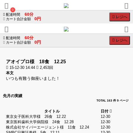
×
×
0
0
60分
配達時間
レジへ
0円
カート合計金額
会
員
ロ
60分
配達時間
レジへ
0円
グ
カート合計金額
イ
ン
ログイン
アオイプロ様 18食 12.25
15-12-30 14:44
2,453回
会員登録
本文
いつも有難う御座いました！
SNS
の
ア
先月の実績
カ
TOTAL 163 件
9 ページ
ウ
ン
タイトル
日付
ト
東京女子医科大学様 26食 12.22
12-30
で
東京医科歯科大学病院様 24食 12.28
12-30
ロ
株式会社サイバーエージェント様 11食 12.24
12-30
グ
SMBC日興証券様 5食 12.11
12-30