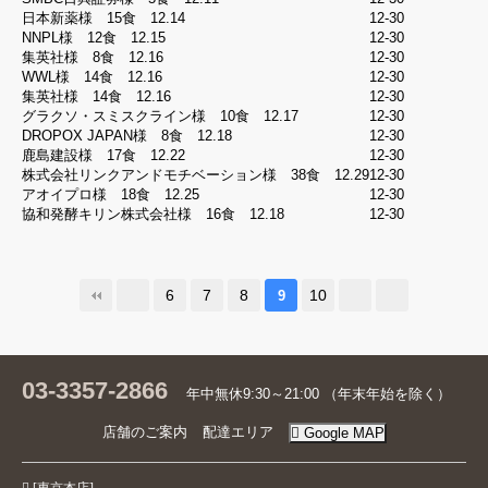
イ
日本新薬様 15食 12.14
12-30
ン
NNPL様 12食 12.15
12-30
集英社様 8食 12.16
12-30
Facebook
WWL様 14食 12.16
12-30
集英社様 14食 12.16
12-30
Google
グラクソ・スミスクライン様 10食 12.17
12-30
DROPOX JAPAN様 8食 12.18
12-30
LINE
鹿島建設様 17食 12.22
12-30
株式会社リンクアンドモチベーション様 38食 12.29
12-30
アオイプロ様 18食 12.25
12-30
ゲ
協和発酵キリン株式会社様 16食 12.18
12-30
ス
ト
注
文
6
7
8
10
9
照
会
03-3357-2866
年中無休9:30～21:00 （年末年始を除く）
確
店舗のご案内
配達エリア
Google MAP
認
今注