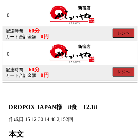
×
×
0
60分
配達時間
レジへ
会
0円
カート合計金額
員
0
ロ
グ
60分
配達時間
レジへ
イ
0円
カート合計金額
ン
ログイン
DROPOX JAPAN様 8食 12.18
会員登録
作成日
15-12-30 14:48
2,152回
SNS
本文
の