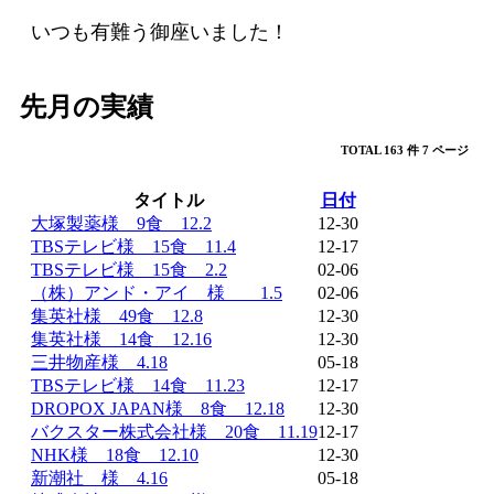
ア
いつも有難う御座いました！
カ
ウ
先月の実績
ン
ト
TOTAL 163 件
7 ページ
で
ロ
タイトル
日付
グ
大塚製薬様 9食 12.2
12-30
イ
TBSテレビ様 15食 11.4
12-17
TBSテレビ様 15食 2.2
02-06
ン
（株）アンド・アイ 様 1.5
02-06
集英社様 49食 12.8
12-30
Facebook
集英社様 14食 12.16
12-30
三井物産様 4.18
05-18
Google
TBSテレビ様 14食 11.23
12-17
DROPOX JAPAN様 8食 12.18
12-30
LINE
バクスター株式会社様 20食 11.19
12-17
NHK様 18食 12.10
12-30
新潮社 様 4.16
05-18
ゲ