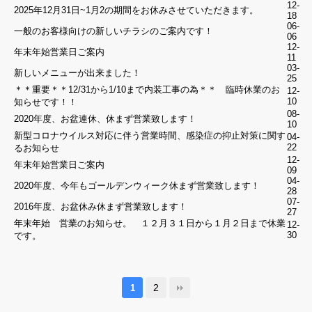
12-
ン
2025年12月31日~1月2の期間をお休みさせていただきます。
18
06-
Facebook
一般のお客様向けの新しいチラシのご案内です！
06
12-
年末年始営業日ご案内
Google
11
03-
新しいメニューが出来ました！
LINE
25
＊＊重要＊＊12/31から1/10まで内装工事の為＊＊ 臨時休業のお
12-
10
知らせです！！
08-
ゲ
2020年度、お盆連休、休まず営業致します！
10
ス
新型コロナウイルス対応に伴う営業時間、感染症の抑止対策に関す
04-
ト
22
るお知らせ
注
12-
年末年始営業日ご案内
文
09
照
04-
2020年度、今年もゴールデンウィーク休まず営業致します！
会
28
07-
2016年度、お盆休み休まず営業致します！
27
年末年始 営業のお知らせ。 １２月３１日から１月２日まで休業
12-
30
です。
確
認
今注
2
1
文す
60分
ると