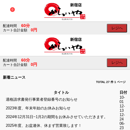
×
×
0
0
60分
会
配達時間
レジへ
0円
カート合計金額
員
ロ
グ
イ
ン
ログイン
60分
配達時間
レジへ
0円
カート合計金額
会員登録
SNS
新着ニュース
の
TOTAL 27 件
1 ページ
ア
カ
タイトル
日付
ウ
10-
適格請求書発行事業者登録番号のお知らせ
01
ン
12-
ト
2023年度、年末年始のお休みお知らせ
13
で
12-
2024年12月31日~1月2の期間をお休みさせていただきます。
ロ
24
グ
06-
2025年度、お盆連休、休まず営業致します！
23
イ