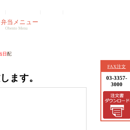
｜
ゲスト注文照会
｜
ログイン
｜
会員登録
お弁当メニュー
Obento Menu
カートを見る (0)
当日
配
FAX注文
致します。
03-3357-
3000