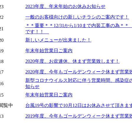
2023年度、年末年始のお休みお知らせ
23
一般のお客様向けの新しいチラシのご案内です！
22
＊＊重要＊＊12/31から1/10まで内装工事の為＊
21
です！！
新しいメニューが出来ました！
20
年末年始営業日ご案内
19
2020年度、お盆連休、休まず営業致します！
18
2020年度、今年もゴールデンウィーク休まず営業
17
新型コロナウイルス対応に伴う営業時間、感染症
16
知らせ
年末年始営業日ご案内
15
閲覧中
台風19号の影響で10月12日はお休みさせて頂きま
2019年度、今年もゴールデンウィーク休まず営業
13