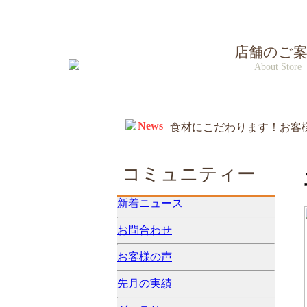
店舗のご
About Store
News
食材にこだわります！お客
2025年12月31日~1月2
達いたします。
2025年度、お盆連休、休
2024年12月31日~1月2
コミュニティー
新着ニュース
お問合わせ
お客様の声
先月の実績