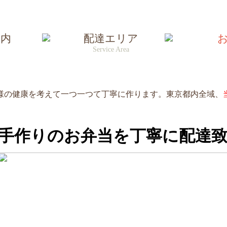
今注文すると到着まで：
50分
（新宿区基準）
案内
配達エリア
Service Area
様の健康を考えて一つ一つて丁寧に作ります。東京都内全域、
の期間をお休みさせていただきます。
まず営業致します！
の期間をお休みさせていただきます。
手作りのお弁当を丁寧に配達