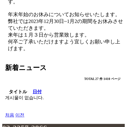
す。
ア
カ
年末年始のお休みについてお知らせいたします。
ウ
弊社では2023年12月30日~1月2の期間をお休みさせ
ン
ていただきます。
ト
来年は１月３日から営業致します。
で
何卒ご了承いただけますよう宜しくお願い申し上
げます。
ロ
グ
イ
新着ニュース
ン
TOTAL 27 件
1410 ページ
Facebook
タイトル
日付
Google
게시물이 없습니다.
LINE
처음
이전
ゲ