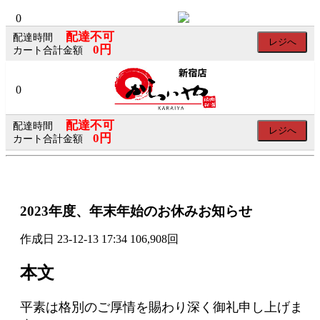
×
×
0
配達不可
配達時間
レジへ
0円
カート合計金額
会
0
員
配達不可
ロ
配達時間
レジへ
0円
カート合計金額
グ
イ
ン
2023年度、年末年始のお休みお知らせ
ログイン
作成日
23-12-13 17:34
106,908回
会員登録
本文
SNS
平素は格別のご厚情を賜わり深く御礼申し上げま
の