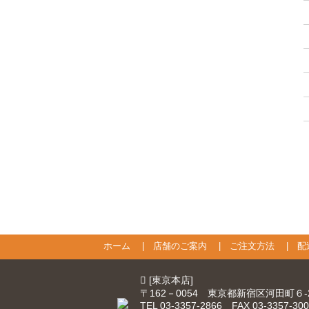
처음
ホーム
|
店舗のご案内
|
ご注文方法
|
配
[東京本店]
〒162－0054 東京都新宿区河田町６
TEL 03-3357-2866 FAX 03-3357-30