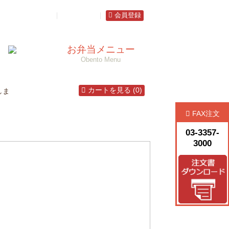
ゲスト注文照会
｜
ログイン
｜
会員登録
お弁当メニュー
Obento Menu
カートを見る (0)
しま
FAX注文
03-3357-
3000