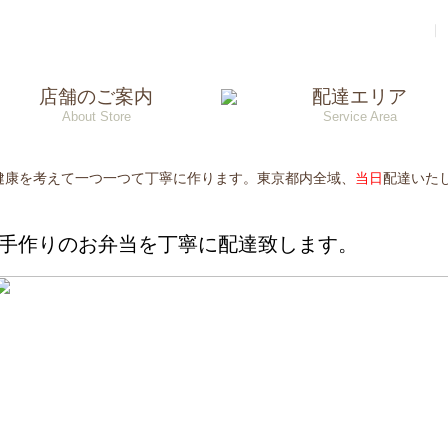
今注文すると到着まで：
60分
（新宿区基準）
｜
店舗のご案内
配達エリア
About Store
Service Area
健康を考えて一つ一つて丁寧に作ります。東京都内全域、
当日
配達いた
間をお休みさせていただきます。
営業致します！
間をお休みさせていただきます。
手作りのお弁当を丁寧に配達致します。