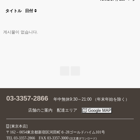
イ
ン
タイトル
日付
Facebook
게시물이 없습니다.
Google
LINE
ゲ
ス
ト
注
文
照
03-3357-2866
年中無休9:30～21:00 （年末年始を除く）
会
店舗のご案内
配達エリア
Google MAP
確
[東京本店]
認
〒162－0054東京都新宿区河田町６-28ゴールドハイム101号
TEL 03-3357-2866 FAX 03-3357-3000
(注文書ダウンロード)