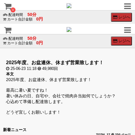
×
×
0
0
50分
配達時間
レジへ
0円
カート合計金額
会
員
ロ
50分
配達時間
レジへ
0円
グ
カート合計金額
イ
ン
ログイン
2025年度、お盆連休、休まず営業致します！
25-06-23 11:18
49,980回
会員登録
本文
2025年度、お盆連休、休まず営業致します！
SNS
の
最高に暑い夏ですね！
ア
暑い休みの日、自宅や、会社で焼肉弁当如何でしょうか？
カ
心込めて準備し配達致します。
ウ
ン
どうぞ宜しくお願いします！
ト
で
ロ
新着ニュース
グ
TOTAL 27 件
250 ページ