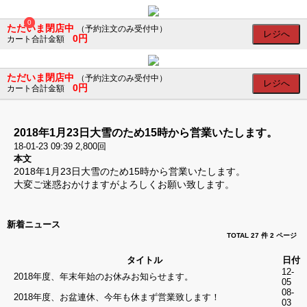
×
×
0
0
ただいま閉店中
（予約注文のみ受付中）
レジへ
0円
カート合計金額
会
員
ただいま閉店中
（予約注文のみ受付中）
レジへ
ロ
0円
カート合計金額
グ
イ
ン
2018年1月23日大雪のため15時から営業いたします。
ログイン
18-01-23 09:39
2,800回
本文
会員登録
2018年1月23日大雪のため15時から営業いたします。
SNS
大変ご迷惑おかけますがよろしくお願い致します。
の
ア
カ
新着ニュース
ウ
TOTAL 27 件
2 ページ
ン
ト
タイトル
日付
で
12-
2018年度、年末年始のお休みお知らせます。
ロ
05
グ
08-
2018年度、お盆連休、今年も休まず営業致します！
イ
03