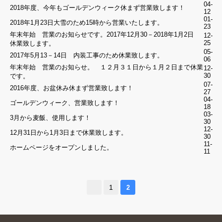
04-
ン
2018年度、今年もゴールデンウィーク休まず営業致します！
12
01-
Facebook
2018年1月23日大雪のため15時から営業いたします。
23
年末年始 営業のお知らせです。2017年12月30－2018年1月2日
12-
Google
25
休業致します。
05-
LINE
2017年5月13－14日 内装工事のため休業致します。
06
年末年始 営業のお知らせ。 １２月３１日から１月２日まで休業
12-
30
です。
ゲ
07-
2016年度、お盆休み休まず営業致します！
ス
27
04-
ト
ゴールデンウィーク、営業致します！
18
注
03-
文
3月から麦飯、使用します！
30
照
12-
12月31日から1月3日まで休業致します。
会
30
11-
ホームページをオープンしました。
11
確
認
1
2
今注
文す
ただいま閉店中
ると