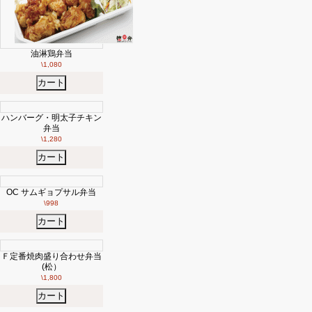
ま
せ
ん。
油淋鶏弁当
\1,080
カート
ハンバーグ・明太子チキン
弁当
\1,280
カート
OC サムギョプサル弁当
\998
カート
Ｆ定番焼肉盛り合わせ弁当
(松）
\1,800
カート