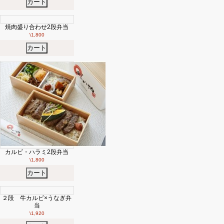
カート
焼肉盛り合わせ2段弁当
\1,800
カート
カルビ・ハラミ2段弁当
\1,800
カート
２段 牛カルビ×うなぎ弁
当
\1,920