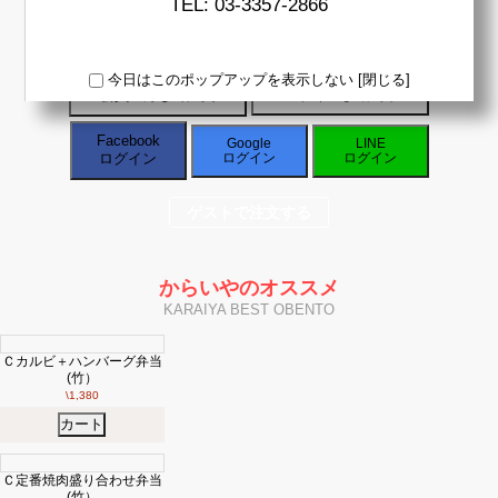
TEL:
03-3357-2866
ン
Facebook
今日はこのポップアップを表示しない
[閉じる]
Google
会員登録して注文
ログインして注文
LINE
Facebook
Google
LINE
ログイン
ログイン
ログイン
ゲ
ス
ゲストで注文する
ト
注
文
照
からいやのオススメ
会
KARAIYA BEST OBENTO
Ｃカルビ＋ハンバーグ弁当
(竹）
確
\1,380
認
カート
今注
文す
Ｃ定番焼肉盛り合わせ弁当
ただいま閉店中
ると
(竹）