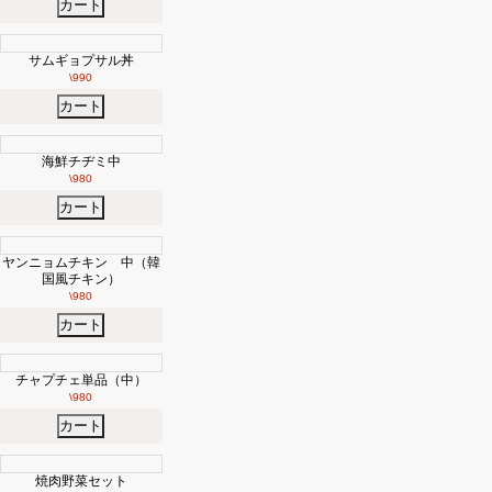
カート
サムギョプサル丼
\990
カート
海鮮チヂミ中
\980
カート
ヤンニョムチキン 中（韓
国風チキン）
\980
カート
チャプチェ単品（中）
\980
カート
焼肉野菜セット