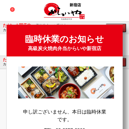
×
×
0
0
ただいま閉店中
会
（予約注文のみ受付中）
レジへ
0円
カート合計金額
員
ロ
臨時休業のお知らせ
グ
イ
高級炭火焼肉弁当からいや新宿店
ン
ログイン
ただいま閉店中
（予約注文のみ受付中）
レジへ
0円
カート合計金額
会員登録
SNS
の
からいやのお弁当は食材にこだわります！
ア
カ
ウ
安心食材料
使用
ン
ト
申し訳ございません、本日は臨時休業
で
顧客満足
NO.1
ロ
です。
グ
イ