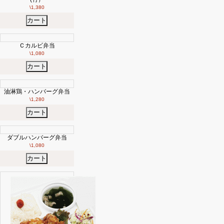
到着
\1,380
まで
カート
合計
金
レジへ進む
Ｃカルビ弁当
額：
\1,080
0円
カート
カ
ー
油淋鶏・ハンバーグ弁当
ト
\1,280
の
商
カート
品
ダブルハンバーグ弁当
\1,080
カ
ー
カート
ト
に
商
品
が
あ
り