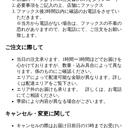
ス
必要事項をご記入の上、店舗にファックス
ト
ファックス後2時間以内に確認のお電話をさせてい
注
ただきます。
文
※当方から電話がない場合は、ファックスの不着の
照
恐れがありますので、お電話にて、ご注文をお願い
会
致します。
ご注文に際して
当日の注文承ります、1時間ー3時間ほどでお届けを
確
認
心かけておりますが、数量・込み具合によって異な
ります。係のものにご確認ください。
今注
エリアによって配達可能な金額が異なります。詳し
文す
ただいま閉
くは配達エリアをご覧下さい。
ると
店中
エリア外のお届けも承ります。 詳しくは、お電話
到着
にてご相談ください。
まで
季節により内容が異なる場合がございます。
合計
キャンセル・変更に関して
金
レジへ進む
額：
キャンセルの際はお届け日前日の15時までお受けい