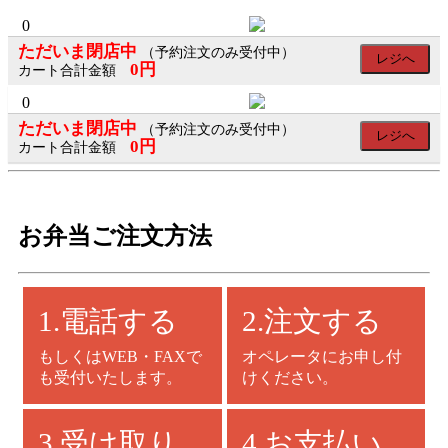
×
×
0
ただいま閉店中
（予約注文のみ受付中）
レジへ
0円
カート合計金額
0
会
ただいま閉店中
（予約注文のみ受付中）
レジへ
員
0円
カート合計金額
ロ
グ
お弁当ご注文方法
イ
ン
1.電話する
2.注文する
ログイン
もしくはWEB・FAXで
オペレータにお申し付
会員登録
も受付いたします。
けください。
SNS
3.受け取り
4.お支払い
の