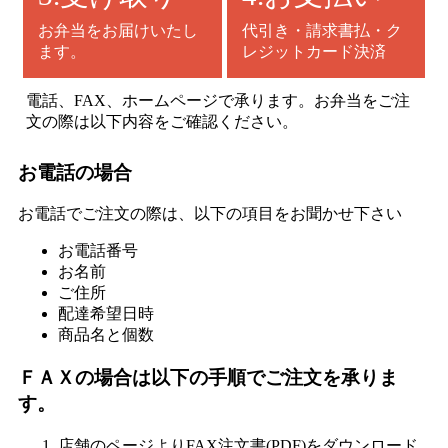
ア
お弁当をお届けいたし
代引き・請求書払・ク
カ
ます。
レジットカード決済
ウ
ン
電話、FAX、ホームページで承ります。お弁当をご注
ト
文の際は以下内容をご確認ください。
で
お電話の場合
ロ
グ
お電話でご注文の際は、以下の項目をお聞かせ下さい
イ
ン
お電話番号
お名前
ご住所
Facebook
配達希望日時
商品名と個数
Google
ＦＡＸの場合は以下の手順でご注文を承りま
LINE
す。
ゲ
店舗のページよりFAX注文書(PDF)をダウンロード