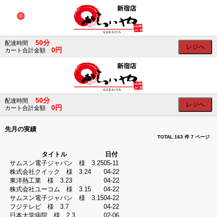
×
×
0
0
50分
会
配達時間
レジへ
0円
カート合計金額
員
ロ
グ
イ
ン
ログイン
50分
配達時間
レジへ
0円
カート合計金額
会員登録
SNS
先月の実績
の
TOTAL 163 件
7 ページ
ア
カ
タイトル
日付
ウ
サムスン電子ジャパン 様 3.25
05-11
ン
株式会社クイック 様 3.24
04-22
ト
東洋熱工業 様 3.23
04-22
で
株式会社ユーコム 様 3.15
04-22
ロ
サムスン電子ジャパン 様 3.15
04-22
グ
フジテレビ 様 3.7
04-22
イ
日本大学病院 様 2.3
02-06