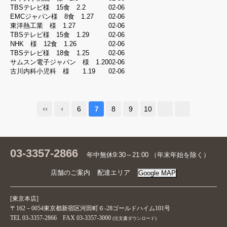
ン
TBSテレビ様 15食 2.2
02-06
EMCジャパン様 8食 1.27
02-06
Facebook
東洋熱工業 様 1.27
02-06
TBSテレビ様 15食 1.29
02-06
Google
NHK 様 12食 1.26
02-06
TBSテレビ様 18食 1.25
02-06
LINE
サムスン電子ジャパン 様 1.20
02-06
古川内科小児科 様 1.19
02-06
ゲ
ス
ト
6
8
9
10
7
注
文
照
会
03-3357-2866
年中無休9:30～21:00 （年末年始を除く）
店舗のご案内
配達エリア
Google MAP
確
認
[東京本店]
今注
〒162－0054東京都新宿区河田町６-28ゴールドハイム101号
文す
TEL 03-3357-2866 FAX 03-3357-3000
(注文書ダウンロード)
50分
ると