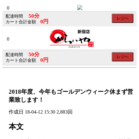
×
×
0
50分
配達時間
レジへ
0円
カート合計金額
会
0
員
50分
ロ
配達時間
レジへ
0円
カート合計金額
グ
イ
ン
2018年度、今年もゴールデンウィーク休まず営
業致します！
ログイン
作成日
18-04-12 15:30
2,883回
会員登録
本文
SNS
の