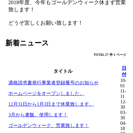
2018年度、今年もゴールデンウィーク休まず営業
ア
致します！
カ
ウ
どうぞ宜しくお願い致します！
ン
ト
新着ニュース
で
ロ
TOTAL 27 件
1 ページ
グ
イ
日
タイトル
ン
付
10-
適格請求書発行事業者登録番号のお知らせ
01
Facebook
11-
ホームページをオープンしました。
11
Google
12-
12月31日から1月3日まで休業致します。
30
LINE
03-
3月から麦飯、使用します！
30
04-
ゴールデンウィーク、営業致します！
18
ゲ