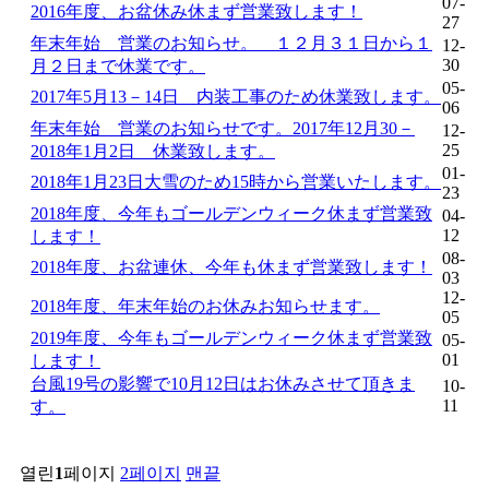
07-
ス
2016年度、お盆休み休まず営業致します！
27
ト
年末年始 営業のお知らせ。 １２月３１日から１
12-
注
30
月２日まで休業です。
文
05-
2017年5月13－14日 内装工事のため休業致します。
照
06
会
年末年始 営業のお知らせです。2017年12月30－
12-
25
2018年1月2日 休業致します。
01-
2018年1月23日大雪のため15時から営業いたします。
23
2018年度、今年もゴールデンウィーク休まず営業致
04-
確
12
します！
認
08-
2018年度、お盆連休、今年も休まず営業致します！
03
今注
12-
文す
2018年度、年末年始のお休みお知らせます。
05
50分
ると
2019年度、今年もゴールデンウィーク休まず営業致
05-
到着
01
します！
まで
台風19号の影響で10月12日はお休みさせて頂きま
10-
11
す。
合計
金
レジへ進む
額：
열린
1
페이지
2
페이지
맨끝