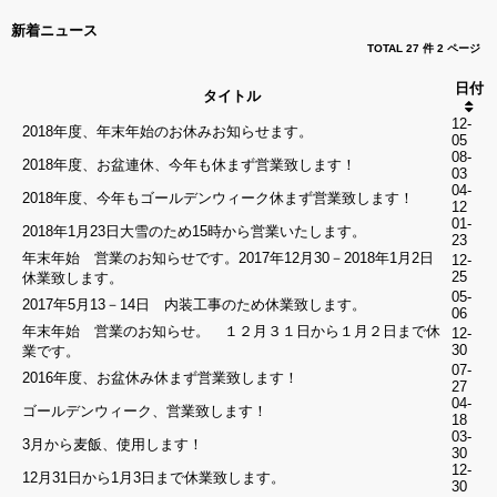
イ
ン
新着ニュース
TOTAL 27 件
2 ページ
Facebook
日付
タイトル
Google
12-
2018年度、年末年始のお休みお知らせます。
05
LINE
08-
2018年度、お盆連休、今年も休まず営業致します！
03
04-
2018年度、今年もゴールデンウィーク休まず営業致します！
12
01-
2018年1月23日大雪のため15時から営業いたします。
ゲ
23
ス
年末年始 営業のお知らせです。2017年12月30－2018年1月2日
12-
ト
25
休業致します。
注
05-
2017年5月13－14日 内装工事のため休業致します。
文
06
年末年始 営業のお知らせ。 １２月３１日から１月２日まで休
照
12-
30
業です。
会
07-
2016年度、お盆休み休まず営業致します！
27
04-
ゴールデンウィーク、営業致します！
18
03-
確
3月から麦飯、使用します！
30
認
12-
12月31日から1月3日まで休業致します。
30