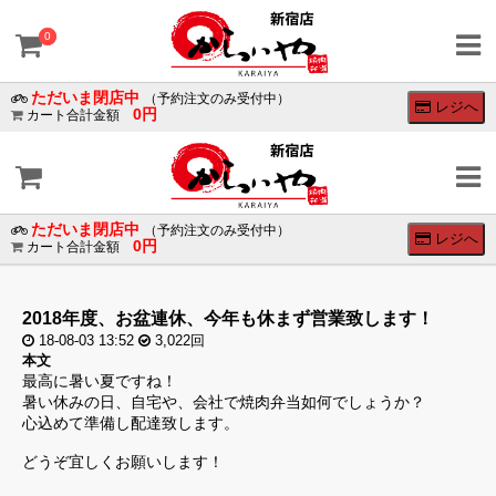
×
×
0
0
ただいま閉店中
会
（予約注文のみ受付中）
レジへ
0円
カート合計金額
員
ロ
グ
イ
ン
ログイン
ただいま閉店中
（予約注文のみ受付中）
レジへ
0円
カート合計金額
会員登録
SNS
2018年度、お盆連休、今年も休まず営業致します！
の
18-08-03 13:52
3,022回
ア
本文
カ
最高に暑い夏ですね！
ウ
暑い休みの日、自宅や、会社で焼肉弁当如何でしょうか？
ン
心込めて準備し配達致します。
ト
で
どうぞ宜しくお願いします！
ロ
グ