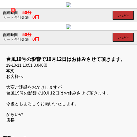
×
×
0
0
50分
配達時間
レジへ
0円
カート合計金額
会
員
50分
配達時間
レジへ
ロ
0円
カート合計金額
グ
イ
ン
台風19号の影響で10月12日はお休みさせて頂きます。
ログイン
19-10-11 10:51
3,040回
本文
会員登録
お客様へ
SNS
の
大変ご迷惑をおかけしますが
ア
台風19号の影響で10月12日はお休みさせて頂きます。
カ
ウ
今後ともよろしくお願いいたします。
ン
ト
からいや
で
店長
ロ
グ
イ