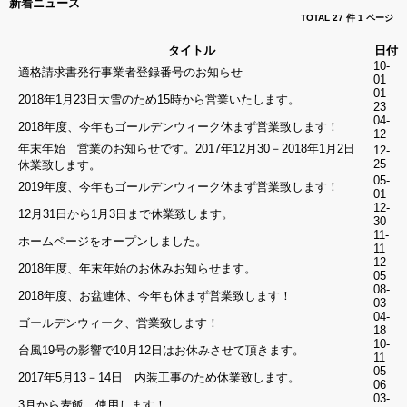
新着ニュース
ン
TOTAL 27 件
1 ページ
Facebook
タイトル
日付
10-
Google
適格請求書発行事業者登録番号のお知らせ
01
01-
2018年1月23日大雪のため15時から営業いたします。
LINE
23
04-
2018年度、今年もゴールデンウィーク休まず営業致します！
12
年末年始 営業のお知らせです。2017年12月30－2018年1月2日
ゲ
12-
25
休業致します。
ス
05-
ト
2019年度、今年もゴールデンウィーク休まず営業致します！
01
注
12-
12月31日から1月3日まで休業致します。
文
30
照
11-
ホームページをオープンしました。
会
11
12-
2018年度、年末年始のお休みお知らせます。
05
08-
2018年度、お盆連休、今年も休まず営業致します！
03
04-
確
ゴールデンウィーク、営業致します！
18
認
10-
台風19号の影響で10月12日はお休みさせて頂きます。
11
今注
05-
2017年5月13－14日 内装工事のため休業致します。
文す
06
50分
03-
ると
3月から麦飯、使用します！