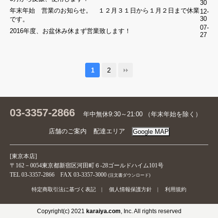
30
到着
年末年始 営業のお知らせ。 １２月３１日から１月２日まで休業
12-
まで
30
です。
07-
合計
2016年度、お盆休み休まず営業致します！
27
金
レジへ進む
額：
0円
2
1
カ
ー
ト
の
商
03-3357-2866
年中無休9:30～21:00 （年末年始を除く）
品
店舗のご案内
配達エリア
Google MAP
カ
ー
[東京本店]
ト
〒162－0054東京都新宿区河田町６-28ゴールドハイム101号
に
TEL 03-3357-2866 FAX 03-3357-3000
(注文書ダウンロード)
商
品
特定商取引法に基づく表記
|
個人情報保護方針
|
利用規約
が
あ
Copyright(c) 2021
karaiya.com
, Inc. All rights reserved
り